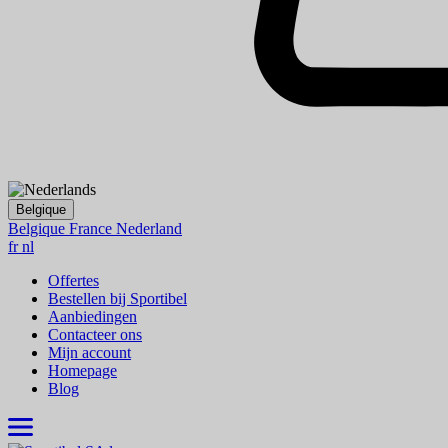
Belgique
Belgique
France
Nederland
fr
nl
Offertes
Bestellen bij Sportibel
Aanbiedingen
Contacteer ons
Mijn account
Homepage
Blog