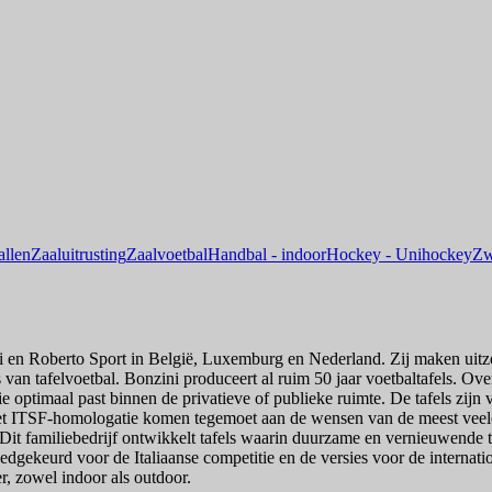
allen
Zaaluitrusting
Zaalvoetbal
Handbal - indoor
Hockey - Unihockey
Zw
n Roberto Sport in België, Luxemburg en Nederland. Zij maken uitzonde
s van tafelvoetbal. Bonzini produceert al ruim 50 jaar voetbaltafels. O
e optimaal past binnen de privatieve of publieke ruimte. De tafels zij
 ITSF-homologatie komen tegemoet aan de wensen van de meest veeleisen
. Dit familiebedrijf ontwikkelt tafels waarin duurzame en vernieuwende
edgekeurd voor de Italiaanse competitie en de versies voor de internati
r, zowel indoor als outdoor.