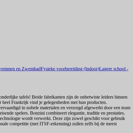
emmen en Zwembad
Fysieke voorbereiding (Indoor)
Lagere school -
rlijke tafels! Beide fabrikanten zijn de onbetwiste leiders binnen
ver heel Frankrijk vind je gelegenheden met hun producten.
n vervaardigd in nobele materialen en verzorgd afgewerkt door een team
de spelers. Bonzini combineert elegantie, traditie en prestaties.
 technologie wordt verwerkt. Deze zijn zowel geschikt voor gebruik
onale competitie (met ITSF-erkenning) zullen zelfs bij de meest