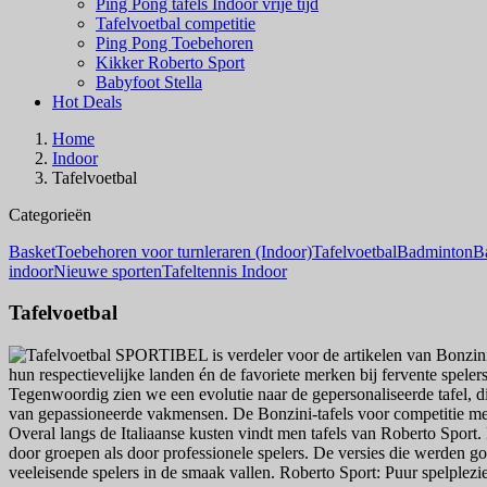
Ping Pong tafels Indoor vrije tijd
Tafelvoetbal competitie
Ping Pong Toebehoren
Kikker Roberto Sport
Babyfoot Stella
Hot Deals
Home
Indoor
Tafelvoetbal
Categorieën
Basket
Toebehoren voor turnleraren (Indoor)
Tafelvoetbal
Badminton
B
indoor
Nieuwe sporten
Tafeltennis Indoor
Tafelvoetbal
SPORTIBEL is verdeler voor de artikelen van Bonzini e
hun respectievelijke landen én de favoriete merken bij fervente speler
Tegenwoordig zien we een evolutie naar de gepersonaliseerde tafel, di
van gepassioneerde vakmensen. De Bonzini-tafels voor competitie met
Overal langs de Italiaanse kusten vindt men tafels van Roberto Sport
door groepen als door professionele spelers. De versies die werden go
veeleisende spelers in de smaak vallen. Roberto Sport: Puur spelplezie