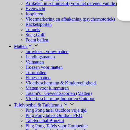
Artikelen in schuimstof (voor het oefenen van de psycho
Evenwicht
Jongleren
Vloermarkering en afbakening (psychomotoriek)
Racketsporten
Tunnels
Snag Golf
Foam ballen
Matten
turnvloer - vouwmatten
Landingsmatten
Valmatten
Hoezen voor matten
Turnmatten
Fitnessmatten
Vloerbescherming & Kinderveiligheid
Matten voor klimmuren
Tatami's - Gevechtssporten (Matten)
Vloerbescherming Indoor en Outdoor
Tafelvoetbal & Tafeltennis
Ping Pong tafel Outdoor vrije tijd
Ping Pong tafels Outdoor PRO
Tafelvoetbal Bonzini
Ping Pong Tafels voor Competitie