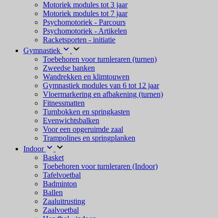
Motoriek modules tot 3 jaar
Motoriek modules tot 7 jaar
Psychomotoriek - Parcours
Psychomotoriek - Artikelen
Racketsporten - initiatie
Gymnastiek
Toebehoren voor turnleraren (turnen)
Zweedse banken
Wandrekken en klimtouwen
Gymnastiek modules van 6 tot 12 jaar
Vloermarkering en afbakening (turnen)
Fitnessmatten
Turnbokken en springkasten
Evenwichtsbalken
Voor een opgeruimde zaal
Trampolines en springplanken
Indoor
Basket
Toebehoren voor turnleraren (Indoor)
Tafelvoetbal
Badminton
Ballen
Zaaluitrusting
Zaalvoetbal