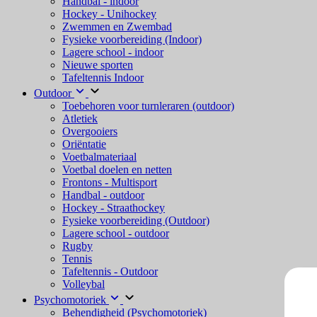
Handbal - indoor
Hockey - Unihockey
Zwemmen en Zwembad
Fysieke voorbereiding (Indoor)
Lagere school - indoor
Nieuwe sporten
Tafeltennis Indoor
Outdoor
Toebehoren voor turnleraren (outdoor)
Atletiek
Overgooiers
Oriëntatie
Voetbalmateriaal
Voetbal doelen en netten
Frontons - Multisport
Handbal - outdoor
Hockey - Straathockey
Fysieke voorbereiding (Outdoor)
Lagere school - outdoor
Rugby
Tennis
Tafeltennis - Outdoor
Volleybal
Psychomotoriek
Behendigheid (Psychomotoriek)