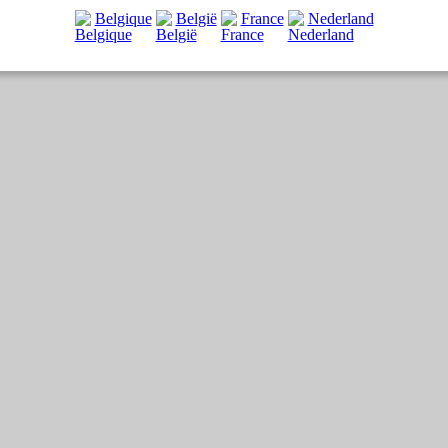
motoriek)
Belgique
België
France
Nederland