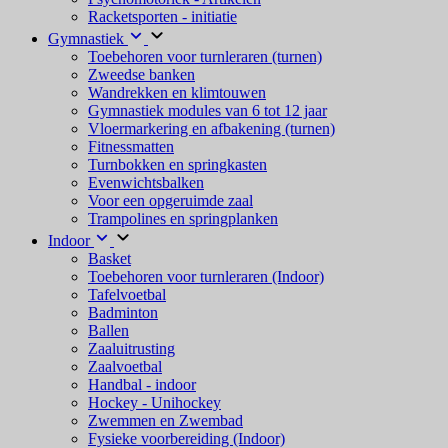
Racketsporten - initiatie
Gymnastiek
Toebehoren voor turnleraren (turnen)
Zweedse banken
Wandrekken en klimtouwen
Gymnastiek modules van 6 tot 12 jaar
Vloermarkering en afbakening (turnen)
Fitnessmatten
Turnbokken en springkasten
Evenwichtsbalken
Voor een opgeruimde zaal
Trampolines en springplanken
Indoor
Basket
Toebehoren voor turnleraren (Indoor)
Tafelvoetbal
Badminton
Ballen
Zaaluitrusting
Zaalvoetbal
Handbal - indoor
Hockey - Unihockey
Zwemmen en Zwembad
Fysieke voorbereiding (Indoor)