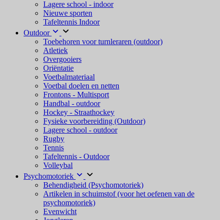
Lagere school - indoor
Nieuwe sporten
Tafeltennis Indoor
Outdoor
Toebehoren voor turnleraren (outdoor)
Atletiek
Overgooiers
Oriëntatie
Voetbalmateriaal
Voetbal doelen en netten
Frontons - Multisport
Handbal - outdoor
Hockey - Straathockey
Fysieke voorbereiding (Outdoor)
Lagere school - outdoor
Rugby
Tennis
Tafeltennis - Outdoor
Volleybal
Psychomotoriek
Behendigheid (Psychomotoriek)
Artikelen in schuimstof (voor het oefenen van de
psychomotoriek)
Evenwicht