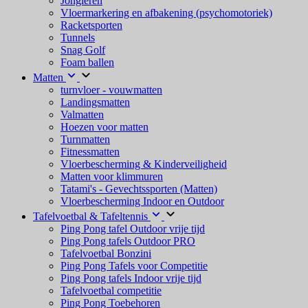
Jongleren
Vloermarkering en afbakening (psychomotoriek)
Racketsporten
Tunnels
Snag Golf
Foam ballen
Matten
turnvloer - vouwmatten
Landingsmatten
Valmatten
Hoezen voor matten
Turnmatten
Fitnessmatten
Vloerbescherming & Kinderveiligheid
Matten voor klimmuren
Tatami's - Gevechtssporten (Matten)
Vloerbescherming Indoor en Outdoor
Tafelvoetbal & Tafeltennis
Ping Pong tafel Outdoor vrije tijd
Ping Pong tafels Outdoor PRO
Tafelvoetbal Bonzini
Ping Pong Tafels voor Competitie
Ping Pong tafels Indoor vrije tijd
Tafelvoetbal competitie
Ping Pong Toebehoren