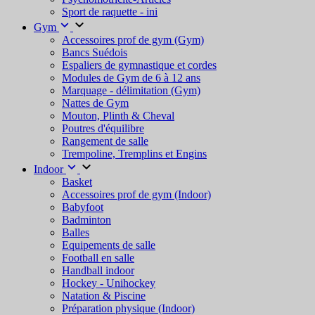
Sport de raquette - ini
Gym
Accessoires prof de gym (Gym)
Bancs Suédois
Espaliers de gymnastique et cordes
Modules de Gym de 6 à 12 ans
Marquage - délimitation (Gym)
Nattes de Gym
Mouton, Plinth & Cheval
Poutres d'équilibre
Rangement de salle
Trempoline, Tremplins et Engins
Indoor
Basket
Accessoires prof de gym (Indoor)
Babyfoot
Badminton
Balles
Equipements de salle
Football en salle
Handball indoor
Hockey - Unihockey
Natation & Piscine
Préparation physique (Indoor)