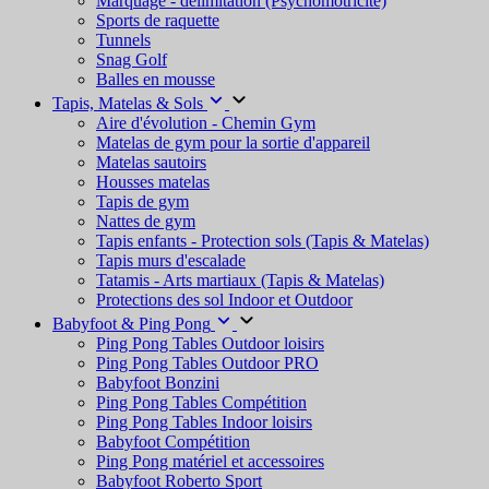
Marquage - délimitation (Psychomotricité)
Sports de raquette
Tunnels
Snag Golf
Balles en mousse
Tapis, Matelas & Sols
Aire d'évolution - Chemin Gym
Matelas de gym pour la sortie d'appareil
Matelas sautoirs
Housses matelas
Tapis de gym
Nattes de gym
Tapis enfants - Protection sols (Tapis & Matelas)
Tapis murs d'escalade
Tatamis - Arts martiaux (Tapis & Matelas)
Protections des sol Indoor et Outdoor
Babyfoot & Ping Pong
Ping Pong Tables Outdoor loisirs
Ping Pong Tables Outdoor PRO
Babyfoot Bonzini
Ping Pong Tables Compétition
Ping Pong Tables Indoor loisirs
Babyfoot Compétition
Ping Pong matériel et accessoires
Babyfoot Roberto Sport