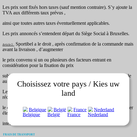
Les prix sont fixés hors taxes (sauf mention contraire). S’y ajoute la
TVA aux différents taux prévus ,
ainsi que toutes autres taxes éventuellement applicables.
Les prix annoncés s’entendent départ du Siège Social à Bruxelles.
Sportibel a le droit , après confirmation de la commande mais
Article 5 :
avant la livraison , d’augmenter
le prix convenu si un ou plusieurs des facteurs entrant en
considération pour la fixation du prix
subissaient un changement, même si ce changement était prévisible
au moment de l’offre.
Choisissez votre pays / Kies uw
land
Le cocontractant a le droit dans ce cas , dans les cinq jours de la
réception de l’avis lui notifiant
le changement de prix , d’annuler la commande par écrit ou courrier
Belgique
België
France
Nederland
électronique sans dommages et
intérêts.
FRAIS DE TRANSPORT