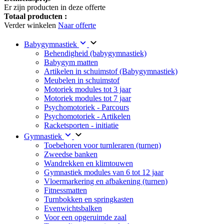
Er zijn
producten in deze offerte
Totaal producten :
Verder winkelen
Naar offerte
Babygymnastiek
Behendigheid (babygymnastiek)
Babygym matten
Artikelen in schuimstof (Babygymnastiek)
Meubelen in schuimstof
Motoriek modules tot 3 jaar
Motoriek modules tot 7 jaar
Psychomotoriek - Parcours
Psychomotoriek - Artikelen
Racketsporten - initiatie
Gymnastiek
Toebehoren voor turnleraren (turnen)
Zweedse banken
Wandrekken en klimtouwen
Gymnastiek modules van 6 tot 12 jaar
Vloermarkering en afbakening (turnen)
Fitnessmatten
Turnbokken en springkasten
Evenwichtsbalken
Voor een opgeruimde zaal