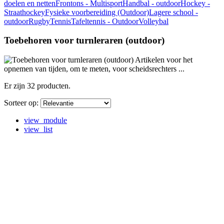
doelen en netten
Frontons - Multisport
Handbal - outdoor
Hockey -
Straathockey
Fysieke voorbereiding (Outdoor)
Lagere school -
outdoor
Rugby
Tennis
Tafeltennis - Outdoor
Volleybal
Toebehoren voor turnleraren (outdoor)
Artikelen voor het
opnemen van tijden, om te meten, voor scheidsrechters ...
Er zijn 32 producten.
Sorteer op:
view_module
view_list