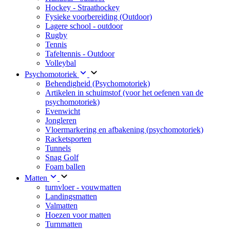
Hockey - Straathockey
Fysieke voorbereiding (Outdoor)
Lagere school - outdoor
Rugby
Tennis
Tafeltennis - Outdoor
Volleybal
Psychomotoriek
Behendigheid (Psychomotoriek)
Artikelen in schuimstof (voor het oefenen van de
psychomotoriek)
Evenwicht
Jongleren
Vloermarkering en afbakening (psychomotoriek)
Racketsporten
Tunnels
Snag Golf
Foam ballen
Matten
turnvloer - vouwmatten
Landingsmatten
Valmatten
Hoezen voor matten
Turnmatten