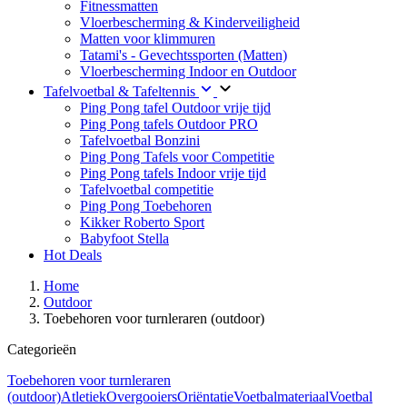
Fitnessmatten
Vloerbescherming & Kinderveiligheid
Matten voor klimmuren
Tatami's - Gevechtssporten (Matten)
Vloerbescherming Indoor en Outdoor
Tafelvoetbal & Tafeltennis
Ping Pong tafel Outdoor vrije tijd
Ping Pong tafels Outdoor PRO
Tafelvoetbal Bonzini
Ping Pong Tafels voor Competitie
Ping Pong tafels Indoor vrije tijd
Tafelvoetbal competitie
Ping Pong Toebehoren
Kikker Roberto Sport
Babyfoot Stella
Hot Deals
Home
Outdoor
Toebehoren voor turnleraren (outdoor)
Categorieën
Toebehoren voor turnleraren
(outdoor)
Atletiek
Overgooiers
Oriëntatie
Voetbalmateriaal
Voetbal